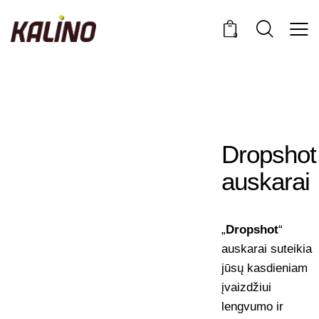
0
Dropshot
auskarai
„
Dropshot
“
auskarai suteikia
jūsų kasdieniam
įvaizdžiui
lengvumo ir