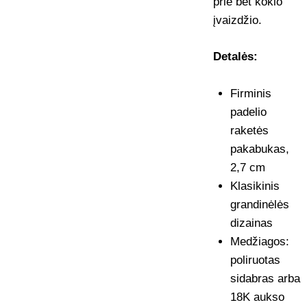
prie bet kokio
įvaizdžio.
Detalės:
Firminis
padelio
raketės
pakabukas,
2,7 cm
Klasikinis
grandinėlės
dizainas
Medžiagos:
poliruotas
sidabras arba
18K aukso