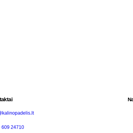
aktai
Na
@kalinopadelis.lt
 609 24710