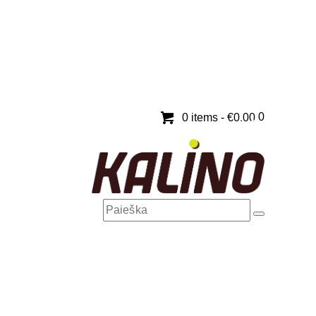
0
0 items
-
€0.00