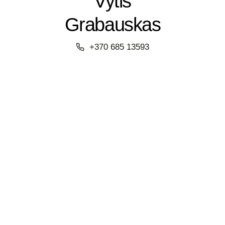
Vytis
Grabauskas
+370 685 13593‬