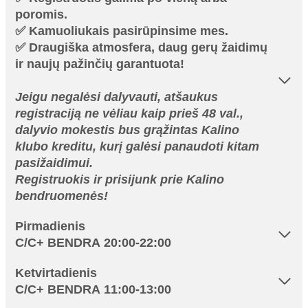
poromis.
✅ Kamuoliukais pasirūpinsime mes.
✅ Draugiška atmosfera, daug gerų žaidimų
ir naujų pažinčių garantuota!
Jeigu negalėsi dalyvauti, atšaukus
registraciją ne vėliau kaip prieš 48 val.,
dalyvio mokestis bus grąžintas Kalino
klubo kreditu, kurį galėsi panaudoti kitam
pasižaidimui.
Registruokis ir prisijunk prie Kalino
bendruomenės!
Pirmadienis
C/C+ BENDRA 20:00-22:00
Ketvirtadienis
C/C+ BENDRA 11:00-13:00