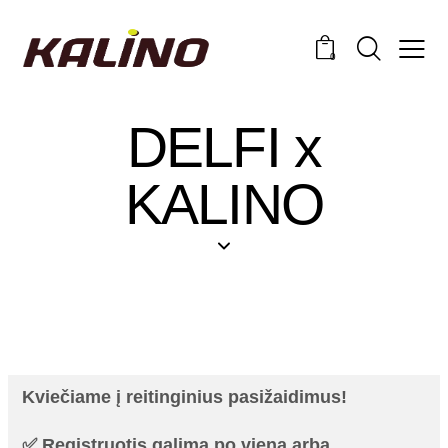
0
DELFI x
KALINO
Kviečiame į reitinginius pasižaidimus!
✅ Registruotis galima po vieną arba