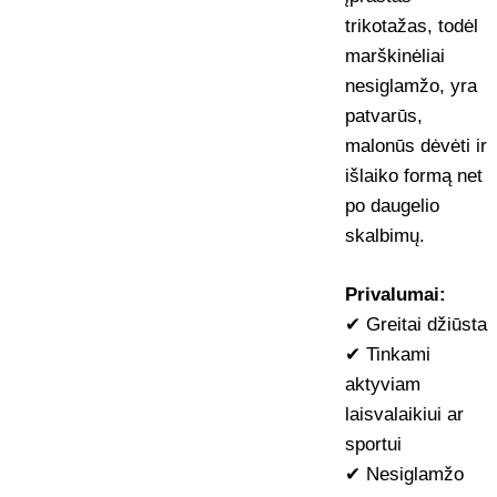
trikotažas, todėl
marškinėliai
nesiglamžo, yra
patvarūs,
malonūs dėvėti ir
išlaiko formą net
po daugelio
skalbimų.
Privalumai:
✔ Greitai džiūsta
✔ Tinkami
aktyviam
laisvalaikiui ar
sportui
✔ Nesiglamžo