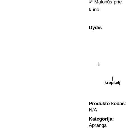
✔ Malonūs prie
kūno
Dydis
Į
krepšelį
Produkto kodas:
N/A
Kategorija:
Apranga