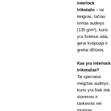
interlock
trikotažo
– tai
lengvas, tačiau
tvirtas audinys
(135 g/m²), kuris
yra švelnus odai,
gerai kvėpuoja ir
greitai džiūsta.
Kas yra interlock
trikotažas?
Tai specialus
megztas audinys,
kuris yra šiek tiek
storesnis ir
tankesnis nei
įprastas